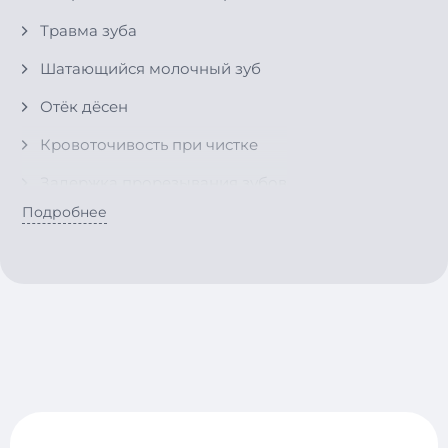
Травма зуба
Шатающийся молочный зуб
Отёк дёсен
Кровоточивость при чистке
Задержка прорезывания зубов
Подробнее
Повышенная чувствительность
Ребёнок избегает жевания
Изменение цвета эмали
Жалобы на зуд в деснах
Отколотый зуб
Проблемы с прикусом