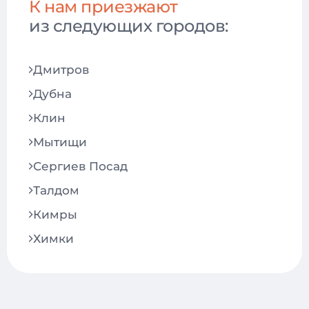
Нарушение дикции
К нам приезжают
из следующих городов:
Скученность зубов
Дмитров
Дубна
Клин
Мытищи
Сергиев Посад
Талдом
Кимры
Химки