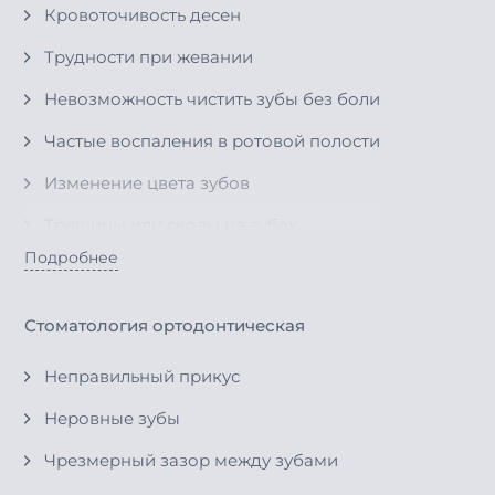
Кровоточивость десен
Образование налета на зубах
Удаление молочных зубов
Трудности при жевании
Невозможность чистить зубы без боли
Частые воспаления в ротовой полости
Изменение цвета зубов
Трещины или сколы на зубах
Подробнее
Неправильный прикус
Трудности с прорезыванием зубов
Стоматология ортодонтическая
Проблемы с молочными зубами
Неправильный прикус
Отказ от еды из-за боли в зубах
Неровные зубы
Неудовлетворительная эстетика зубов
Чрезмерный зазор между зубами