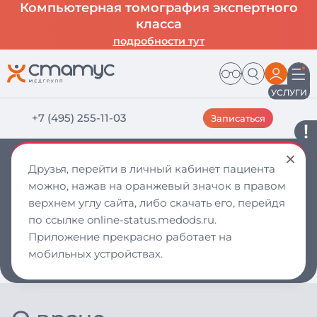
Компьютерная томография экспертного
класса
подробности тут
УСЛУГИ
‪+7 (495) 255-11-03
Записаться
Зарипова Анна Александровна — врач
Друзья, перейти в личный кабинет пациента
в Дмитрове
можно, нажав на оранжевый значок в правом
Врач стоматолог-ортодонт
Окончила Первый МГМУ имени И.М.Сеченова, 2021
верхнем углу сайта, либо скачать его, перейдя
Стоматология
Стоматология детская
по ссылке online-status.medods.ru.
Стоматология ортодонтическая
Приложение прекрасно работает на
Стоматология терапевтическая
Стоматология детская
мобильных устройствах.
Записаться на прием