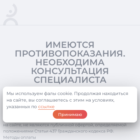
ИМЕЮТСЯ
ПРОТИВОПОКАЗАНИЯ.
НЕОБХОДИМА
КОНСУЛЬТАЦИЯ
СПЕЦИАЛИСТА
Мы используем фалы cookie. Продолжая находиться
на сайте, вы соглашаетесь с этим на условиях,
©2026 ООО «Статус»
Обращаем ваше внимание на то, что данный интернет-сайт
указанных по
ссылке
носит исключительно информационный характер и ни при
Принимаю
каких условиях информационные материалы, размещенные
на сайте, не являются публичной офертой, определяемой
положениями Статьи 437 Гражданского кодекса РФ.
Методы оплаты