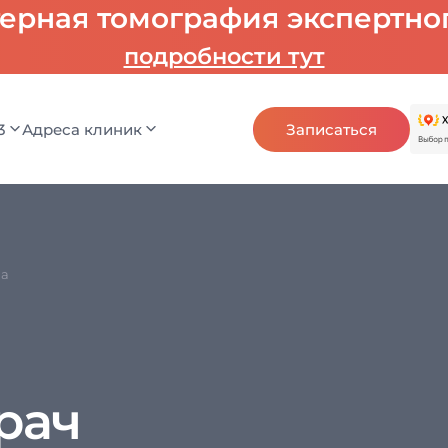
ерная томография экспертног
подробности тут
3
Адреса клиник
Записаться
на
рач