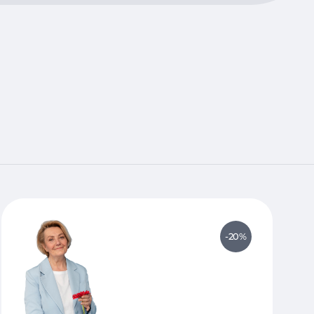
рузия, межпозвоночная грыжа, радикулит,
оз, нарушение осанки;
одагра;
дистония, головокружение, головная боль,
рессия, нарушение сна, бессонница,
 заикание, дневное недержание мочи, энурез,
евралгия, межреберная невралгия, парез,
индром, невропатия, невропатия
 парез лицевого нерва;
рматит, нейродермит, вазомоторный ринит,
онзиллит, аденоиды;
-20%
ический гастрит, запоры, язва желудка и
скинезия желчного пузыря, синдром
ит;
онический пиелонефрит, нефропатия,