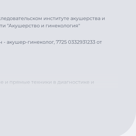
ледовательском институте акушерства и
ти "Акушерство и гинекология"
ч - акушер-гинеколог, 7725 0332931233 от
 и прямые техники в диагностике и
мышечной системы»; Русская высшая школа
готовки кадров» 2025 г.
ругих специальностей, обеспечивая
 следующих болезней: