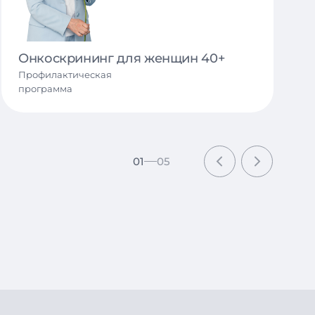
цикла, вторичное бесплодие;
ьная кардиопатия, аритмия, гипертония,
Онкоскрининг для женщин 40+
Профилактическая
программа
01
05