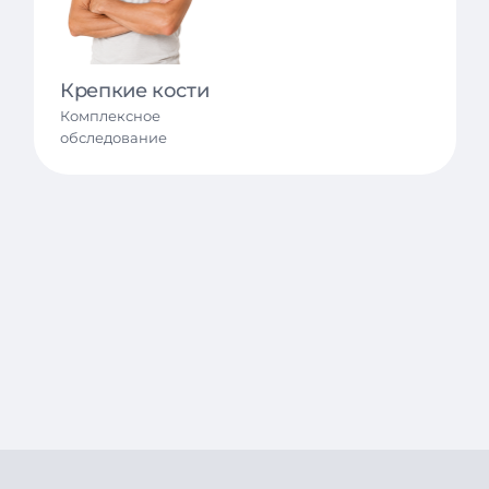
первичный энурез, дисфункция менструального 
сердечно-сосудистые заболевания – функционал
тахикардия, брадикардия, гипотония.
Крепкие кости
Комплексное
обследование