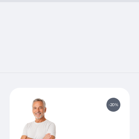
заболевания позвоночника – остеохондроз, прот
спондилез, грыжа Шморля, плексит, кифоз, сколи
воспаления мышц – миозит, миалгия;
заболевания суставов – артроз, артрит, бурсит, п
невротические расстройства – вегетососудистая 
мигрень, тревоги, фобии, панические атаки, деп
хроническая усталость, повышенная потливость,
моторные тики, навязчивые движения;
заболевания вегетативной нервной системы – н
аменорея, дисменорея, гипервентиляционный с
тройничного нерва, неврит, невроз, нейропатия,
аллергии – бронхиальная астма, атопический де
поллиноз;
ЛОР-заболевания – затяжной ринит, фарингит, т
-20%
заболевания желудочно-кишечного тракта – хрон
двенадцатиперстной кишки, гастродуоденит, ди
раздраженного кишечника, панкреатит, холецист
заболевания мочеполовой системы – цистит, хр