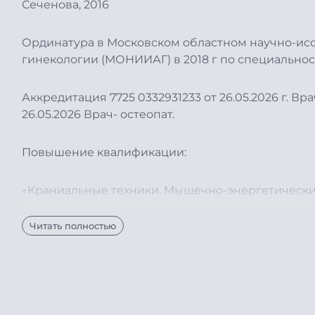
Сеченова, 2016
Ординатура в Московском областном научно-исс
гинекологии (МОНИИАГ) в 2018 г по специальнос
Аккредитация 7725 0332931233 от 26.05.2026 г. Вра
26.05.2026 Врач- остеопат.
Повышение квалификации:
«Краниальные техники. Мышечно-энергетические
коррекции соматических дисфункций скелетно-
остеопатической медицины 2021 г.
Читать полностью
«Нутрициология»; ООО «Московский институт под
Работает в тесном взаимодействии с врачами д
комплексный подход к диагностике и лечению