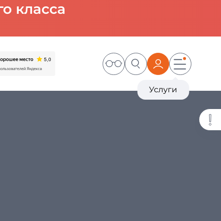
о класса
Услуги
Друзья, перейти в личный
кабинет пациента можно, нажав
на оранжевый значок в правом
верхнем углу сайта, либо скачать
его, перейдя по ссылке online-
status.medods.ru. Приложение
прекрасно работает на