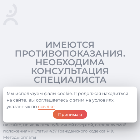
ИМЕЮТСЯ
ПРОТИВОПОКАЗАНИЯ.
НЕОБХОДИМА
КОНСУЛЬТАЦИЯ
СПЕЦИАЛИСТА
Мы используем фалы cookie. Продолжая находиться
на сайте, вы соглашаетесь с этим на условиях,
©2026 ООО «Статус»
Обращаем ваше внимание на то, что данный интернет-сайт
указанных по
ссылке
носит исключительно информационный характер и ни при
Принимаю
каких условиях информационные материалы, размещенные
на сайте, не являются публичной офертой, определяемой
положениями Статьи 437 Гражданского кодекса РФ.
Методы оплаты