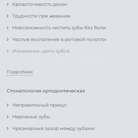
Кровоточивость десен
Образование налета на зубах
Удаление молочных зубов
Трудности при жевании
Невозможность чистить зубы без боли
Частые воспаления в ротовой полости
Изменение цвета зубов
Трещины или сколы на зубах
Подробнее
Неправильный прикус
Трудности с прорезыванием зубов
Стоматология ортодонтическая
Проблемы с молочными зубами
Неправильный прикус
Отказ от еды из-за боли в зубах
Неровные зубы
Неудовлетворительная эстетика зубов
Чрезмерный зазор между зубами