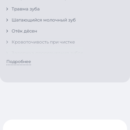
Травма зуба
Шатающийся молочный зуб
Отёк дёсен
Кровоточивость при чистке
Задержка прорезывания зубов
Подробнее
Повышенная чувствительность
Ребёнок избегает жевания
Изменение цвета эмали
Жалобы на зуд в деснах
Отколотый зуб
Проблемы с прикусом