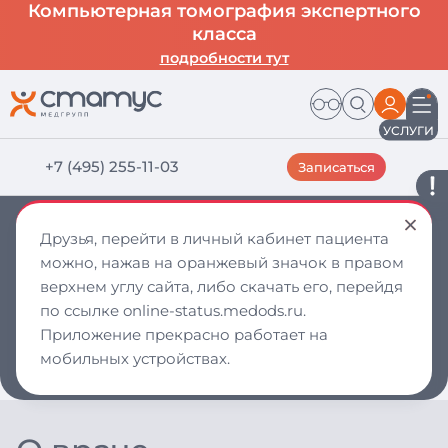
Компьютерная томография экспертного
класса
подробности тут
УСЛУГИ
‪+7 (495) 255-11-03
Записаться
Зарипова Анна Александровна — врач
Друзья, перейти в личный кабинет пациента
в Дмитрове
можно, нажав на оранжевый значок в правом
Врач стоматолог-ортодонт
Окончила Первый МГМУ имени И.М.Сеченова, 2021
верхнем углу сайта, либо скачать его, перейдя
Стоматология
Стоматология детская
по ссылке online-status.medods.ru.
Стоматология ортодонтическая
Приложение прекрасно работает на
Стоматология терапевтическая
Стоматология детская
мобильных устройствах.
Записаться на прием