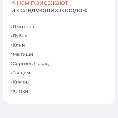
Нарушение дикции
К нам приезжают
из следующих городов:
Скученность зубов
Дмитров
Дубна
Клин
Мытищи
Сергиев Посад
Талдом
Кимры
Химки